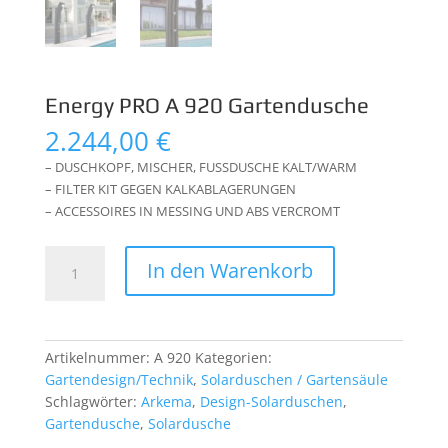
Energy PRO A 920 Gartendusche
2.244,00
€
– DUSCHKOPF, MISCHER, FUSSDUSCHE KALT/WARM
– FILTER KIT GEGEN KALKABLAGERUNGEN
– ACCESSOIRES IN MESSING UND ABS VERCROMT
Energy
In den Warenkorb
PRO
A
920
Gartendusche
Artikelnummer:
A 920
Kategorien:
Menge
Gartendesign/Technik
,
Solarduschen / Gartensäule
Schlagwörter:
Arkema
,
Design-Solarduschen
,
Gartendusche
,
Solardusche