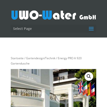
Select Page
Startseite
/
Gartendesign/Technik
/ Energy PRO A 920
Gartendusche