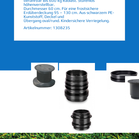
befahrbar Bis 600 kg Radlast. Stufenlos
höhenverstellbar.
Durchmesser 60 cm. Für eine frostsichere
Erdüberdeckung 95 – 130 cm. Aus schwarzem PE-
Kunststoff, Deckel und
Übergang oval/rund. Kindersichere Verriegelung.
Artikelnummer: 1308235