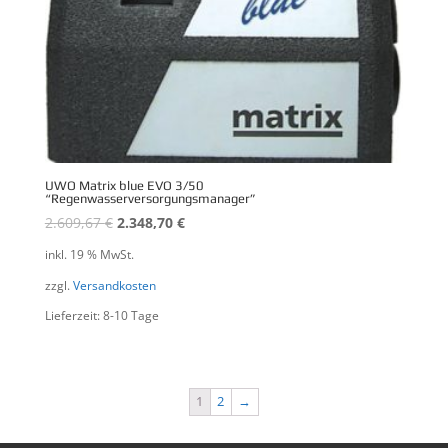
UWO Matrix blue EVO 3/50
“Regenwasserversorgungsmanager”
2.609,67
€
2.348,70
€
inkl. 19 % MwSt.
zzgl.
Versandkosten
Lieferzeit: 8-10 Tage
1
2
→