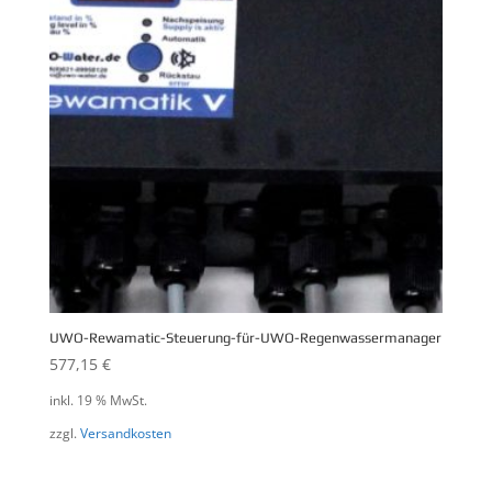
UWO-Rewamatic-Steuerung-für-UWO-Regenwassermanager
577,15
€
inkl. 19 % MwSt.
zzgl.
Versandkosten