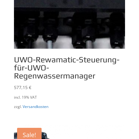
UWO-Rewamatic-Steuerung-
für-UWO-
Regenwassermanager
577,15
€
incl. 19% VAT
zzgl.
Versandkosten
Sale!