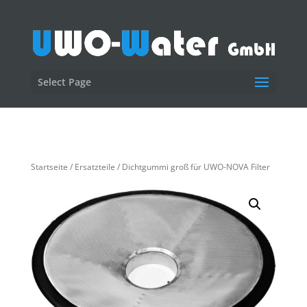
Select Page
Startseite
/
Ersatzteile
/ Dichtgummi groß für UWO-NOVA Filter