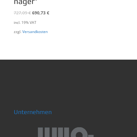
nager”
727,09
€
690,73
€
incl. 19% VAT
zzgl.
Versandkosten
Unternehmen